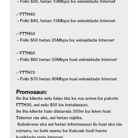
- Folin $30, hetan 10Mbps ba velosidade Internet
✅FTTH40
- Folin $40, hetan 15Mbps ba velosidade Internet
✅FTTH50
- Folin $50 hetan 25Mbps ba velosidade Internet
✅FTTH60
- Folin $60 hetan 50Mbps husi velosidade Internet
✅FTTH70
- Folin $70 hetan 90Mbps husi velosidade Internet
Promosaun:
Se iha kliente selu fulan ida ka rua antes ba pakote
FTTH30, sei selu $50 ba instalasaun.
Se iha kliente halo distansia 350m ba leten husi
Telemor nia site, sei hetan rejéita.
Subskreve sira sei hetan informasaun liu husi sira nia
númeru, no bele asesu ba Kakoak hodi haree
kualidade rede internet.