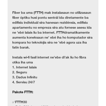
Fiber ba uma (FTTH) mak instalasaun no utilizasaun
fiber óptiku husi pontu sentrál ida diretamente ba
edifísiu individuál sira hanesan rezidénsia, edifísiu
apartamentu no empreza sira atu fornese asesu ida
ne 'ebé lalais liu ba internet. FTTHdramatikamente
aumenta koneksaun ne' ebé iha ho komputador sira
kompara ho teknolojia sira ne 'ebé agora uza iha
fatin barak.
Instala wi-fi fasil internet ne'ebe di'ak liu ho fibra
otika iha uma
1. Internet lalais
2. Seguru
3. Dadus Infinitu
4. Servisu 24/7
Pakote FTTH:
✅FTTH30