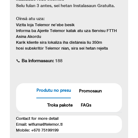
Selu fulan 3 antes, sei hetan Instalasaun Gratuita.
Oinsá atu uza:
Vizita loja Telemor ne’ebe besik
Informa ba Ajente Telemor katak atu uza Servisu FTTH
Asina Akordu
Karik kliente sira lokaliza iha distánsia liu 350m
hosi subskritór Telemor nian, sira sei hetan rejeita
📞
Ba informasaun:
188
Produtu no presu
Promosaun
Troka pakote
FAQs
Contact for more detail
Email: wifiuma@telemor.tl
Mobile: +670 75199199