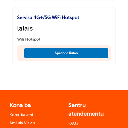
Servisu 4G+/5G WiFi Hotspot
lalais
Wifi Hotspot
Aprende liutan
Kona ba
Sentru
atendementu
Kona-ba ami
Ami nia Viajen
FAQs