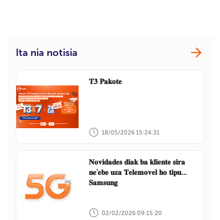
Ita nia notisia
𝐓𝟑 𝐏𝐚𝐤𝐨𝐭𝐞
18/05/2026 15:24:31
𝐍𝐨𝐯𝐢𝐝𝐚𝐝𝐞𝐬 𝐝𝐢𝐚𝐤 𝐛𝐚 𝐤𝐥𝐢𝐞𝐧𝐭𝐞 𝐬𝐢𝐫𝐚
𝐧𝐞'𝐞𝐛𝐞 𝐮𝐳𝐚 𝐓𝐞𝐥𝐞𝐦𝐨𝐯𝐞𝐥 𝐡𝐨 𝐭𝐢𝐩𝐮
𝐒𝐚𝐦𝐬𝐮𝐧𝐠
02/02/2026 09:15:20