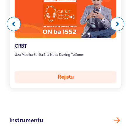
Anteriór
Anteriór
Tuir ma
Tuir ma
CRBT
Uza Muzika Sai Ita Nia Nada Dering Telfone
Rejistu
Instrumentu