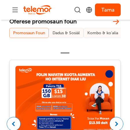
Tama
Oferese promosaun foun
Promosaun Foun
Dadus & Sosiál
Kombo & ko'alia
S
Previous
Next