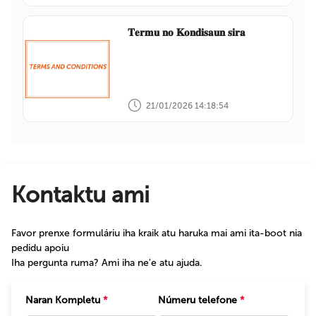
𝐓𝐞𝐫𝐦𝐮 𝐧𝐨 𝐊𝐨𝐧𝐝𝐢𝐬𝐚𝐮𝐧 𝐬𝐢𝐫𝐚
21/01/2026 14:18:54
Kontaktu ami
Favor prenxe formuláriu iha kraik atu haruka mai ami ita-boot nia
pedidu apoiu
Iha pergunta ruma? Ami iha ne'e atu ajuda.
Naran Kompletu
*
Númeru telefone
*