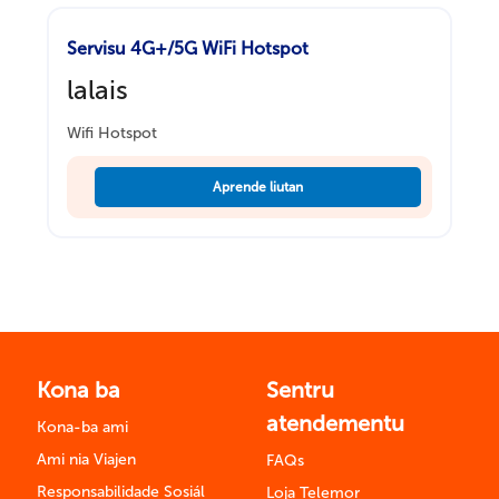
Servisu 4G+/5G WiFi Hotspot
lalais
Wifi Hotspot
Aprende liutan
Kona ba
Sentru
atendementu
Kona-ba ami
Ami nia Viajen
FAQs
Responsabilidade Sosiál
Loja Telemor