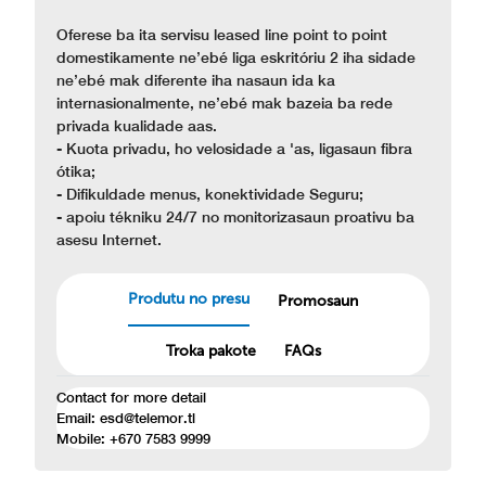
Oferese ba ita servisu leased line point to point
domestikamente ne’ebé liga eskritóriu 2 iha sidade
ne’ebé mak diferente iha nasaun ida ka
internasionalmente, ne’ebé mak bazeia ba rede
privada kualidade aas.
- Kuota privadu, ho velosidade a 'as, ligasaun fibra
ótika;
- Difikuldade menus, konektividade Seguru;
- apoiu tékniku 24/7 no monitorizasaun proativu ba
asesu Internet.
Produtu no presu
Promosaun
Troka pakote
FAQs
Contact for more detail
Email: esd@telemor.tl
Mobile: +670 7583 9999