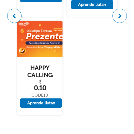
Aprende liutan
Anteriór
Tuir ma
HAPPY
CALLING
$
0.10
CODE10
Aprende liutan