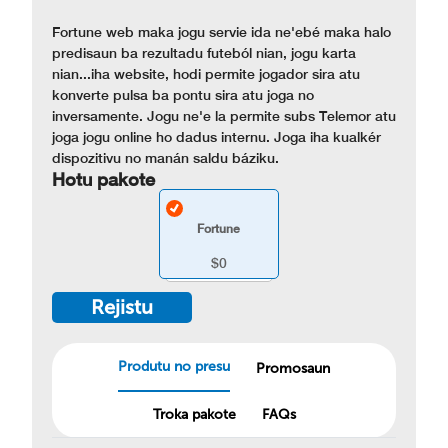
Fortune web maka jogu servie ida ne'ebé maka halo
predisaun ba rezultadu futeból nian, jogu karta
nian...iha website, hodi permite jogador sira atu
konverte pulsa ba pontu sira atu joga no
inversamente. Jogu ne'e la permite subs Telemor atu
joga jogu online ho dadus internu. Joga iha kualkér
dispozitivu no manán saldu báziku.
Hotu pakote
Fortune
$0
Rejistu
Produtu no presu
Promosaun
Troka pakote
FAQs