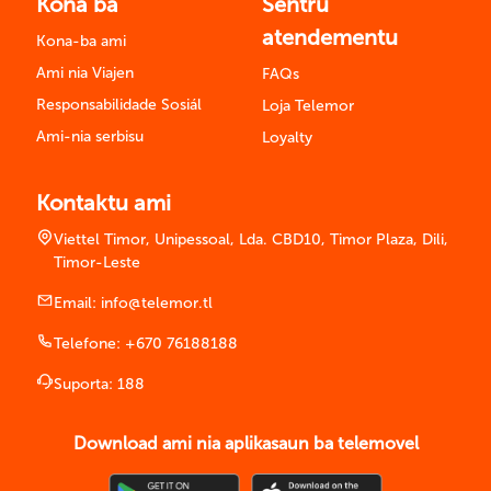
Kona ba
Sentru
atendementu
Kona-ba ami
Ami nia Viajen
FAQs
Responsabilidade Sosiál
Loja Telemor
Ami-nia serbisu
Loyalty
Kontaktu ami
Viettel Timor, Unipessoal, Lda. CBD10, Timor Plaza, Dili,
Timor-Leste
Email:
info@telemor.tl
Telefone:
+670 76188188
Suporta:
188
Download ami nia aplikasaun ba telemovel