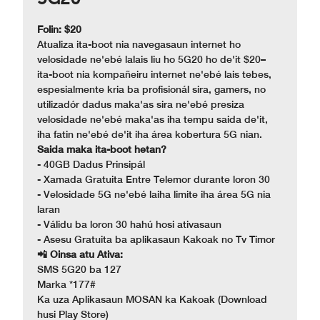
Folin: $20
Atualiza ita-boot nia navegasaun internet ho
velosidade ne'ebé lalais liu ho 5G20 ho de'it $20–
ita-boot nia kompañeiru internet ne'ebé lais tebes,
espesialmente kria ba profisionál sira, gamers, no
utilizadór dadus maka'as sira ne'ebé presiza
velosidade ne'ebé maka'as iha tempu saida de'it,
iha fatin ne'ebé de'it iha área kobertura 5G nian.
Saida maka ita-boot hetan?
- 40GB Dadus Prinsipál
- Xamada Gratuita Entre Telemor durante loron 30
- Velosidade 5G ne'ebé laiha limite iha área 5G nia
laran
- Válidu ba loron 30 hahú hosi ativasaun
- Asesu Gratuita ba aplikasaun Kakoak no Tv Timor
📲 Oinsa atu Ativa:
SMS 5G20 ba 127
Marka *177#
Ka uza Aplikasaun MOSAN ka Kakoak (Download
husi Play Store)