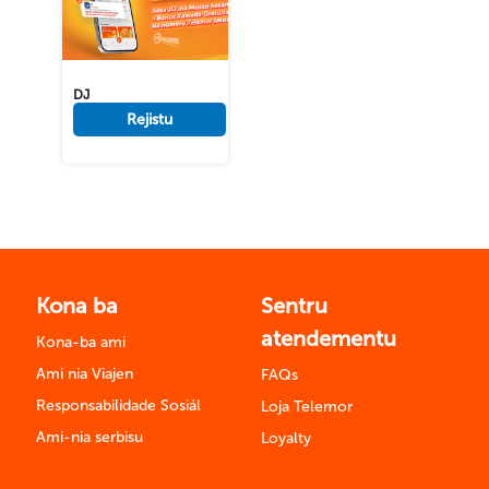
DJ
Rejistu
Kona ba
Sentru
atendementu
Kona-ba ami
Ami nia Viajen
FAQs
Responsabilidade Sosiál
Loja Telemor
Ami-nia serbisu
Loyalty