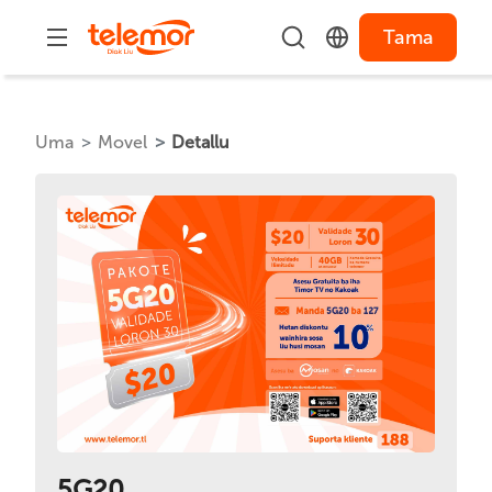
Tama
Uma
Movel
Detallu
5G20