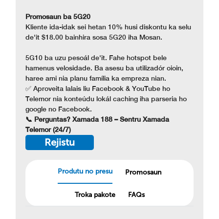
Promosaun ba 5G20
Kliente ida-idak sei hetan 10% husi diskontu ka selu
de'it $18.00 bainhira sosa 5G20 iha Mosan.
5G10 ba uzu pesoál de'it. Fahe hotspot bele
hamenus velosidade. Ba asesu ba utilizadór oioin,
haree ami nia planu família ka empreza nian.
✅ Aproveita lalais liu Facebook & YouTube ho
Telemor nia konteúdu lokál caching iha parseria ho
google no Facebook.
📞 Perguntas? Xamada 188 – Sentru Xamada
Telemor (24/7)
Rejistu
Produtu no presu
Promosaun
Troka pakote
FAQs