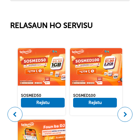
RELASAUN HO SERVISU
SOSMED50
SOSMED100
Rejistu
Rejistu
Anteriór
Tuir ma